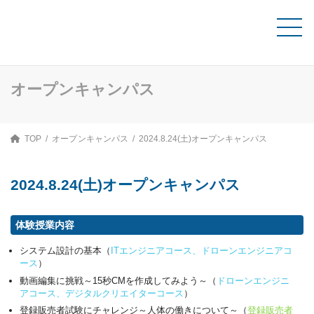
コ
ナ
ン
ビ
テ
ゲ
資料請求
ン
ー
ツ
シ
へ
ョ
ス
ン
オープンキャンパス
キ
に
ッ
移
プ
動
TOP
オープンキャンパス
2024.8.24(土)オープンキャンパス
2024.8.24(土)オープンキャンパス
体験授業内容
システム設計の基本（
ITエンジニアコース、ドローンエンジニアコ
ース
）
動画編集に挑戦～15秒CMを作成してみよう～（
ドローンエンジニ
アコース、デジタルクリエイターコース
）
登録販売者試験にチャレンジ～人体の働きについて～（
登録販売者