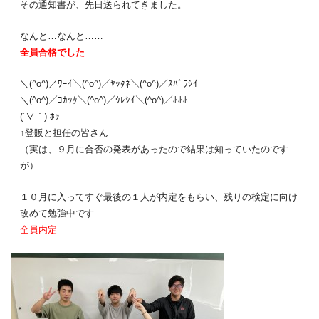
その通知書が、先日送られてきました。
なんと…なんと……
全員合格でした
＼(^o^)／ﾜｰｲ＼(^o^)／ﾔｯﾀﾈ＼(^o^)／ｽﾊﾞﾗｼｲ
＼(^o^)／ﾖｶｯﾀ＼(^o^)／ｳﾚｼｲ＼(^o^)／ﾎﾎﾎ
(´▽｀) ﾎｯ
↑登販と担任の皆さん
（実は、９月に合否の発表があったので結果は知っていたのです
が）
１０月に入ってすぐ最後の１人が内定をもらい、残りの検定に向け
改めて勉強中です
全員内定