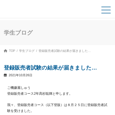
コ
ナ
ン
ビ
テ
ゲ
資料請求
ン
ー
ツ
シ
へ
ョ
ス
ン
学生ブログ
キ
に
ッ
移
プ
動
TOP
学生ブログ
登録販売者試験の結果が届きました…
登録販売者試験の結果が届きました…
2021年10月26日
ご機嫌麗しゅう
登録販売者コース2年髙杉聡輝と申します。
我々、登録販売者コース（以下登販）は８月２５日に登録販売者試
験を受けました。