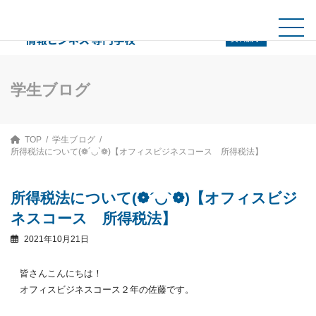
コ
ナ
ン
ビ
テ
ゲ
資料請求
ン
ー
ツ
シ
へ
ョ
ス
ン
学生ブログ
キ
に
ッ
移
プ
動
TOP
学生ブログ
所得税法について(❁´◡`❁)【オフィスビジネスコース 所得税法】
所得税法について(❁´◡`❁)【オフィスビジ
ネスコース 所得税法】
2021年10月21日
皆さんこんにちは！
オフィスビジネスコース２年の佐藤です。