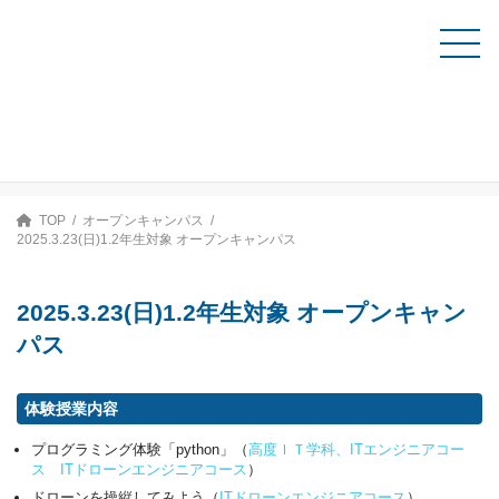
コ
ナ
ン
ビ
テ
ゲ
資料請求
ン
ー
ツ
シ
へ
ョ
ス
ン
オープンキャンパス
キ
に
ッ
移
プ
動
TOP
オープンキャンパス
2025.3.23(日)1.2年生対象 オープンキャンパス
2025.3.23(日)1.2年生対象 オープンキャン
パス
体験授業内容
プログラミング体験「python」（
高度ＩＴ学科、ITエンジニアコー
ス ITドローンエンジニアコース
）
ドローンを操縦してみよう（
ITドローンエンジニアコース
）