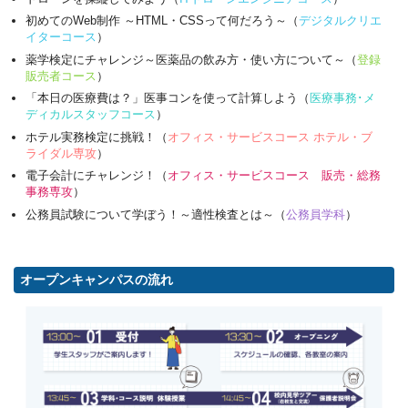
初めてのWeb制作 ～HTML・CSSって何だろう～（
デジタルクリエ
イターコース
）
薬学検定にチャレンジ～医薬品の飲み方・使い方について～（
登録
販売者コース
）
「本日の医療費は？」医事コンを使って計算しよう（
医療事務･メ
ディカルスタッフコース
）
ホテル実務検定に挑戦！（
オフィス・サービスコース ホテル・ブ
ライダル専攻
）
電子会計にチャレンジ！（
オフィス・サービスコース 販売・総務
事務専攻
）
公務員試験について学ぼう！～適性検査とは～（
公務員学科
）
オープンキャンパスの流れ