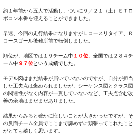
約１年前から五人で活動し、ついに９／２１（土）ＥＴロ
ボコン本番を迎えることができました。
早速、今回の走行結果になりますがＬコースリタイア、Ｒ
コースゴール後難所前で転倒しました。
順位が、地区では１９チーム中
１０位
、全国では２８４チ
ーム中
９７位
という成績でした。
モデル図はまだ結果が届いていないのですが、自分が担当
した工夫点は褒められましたが、シーケンス図とクラス図
の関連性がなく内容が一貫していないなど、工夫点含む改
善の余地はまだまだありました。
結果からみると確かに悔しいことが大きかったですが、そ
の反面チーム全員でここまで諦めずに頑張ってこれたこと
がとても嬉しく思います。