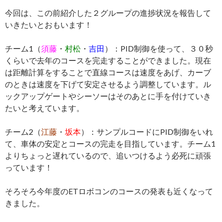
今回は、この前紹介した２グループの進捗状況を報告して
いきたいとおもいます！
チーム1（
須藤
・
村松
・
吉田
）：PID制御を使って、３０秒
くらいで去年のコースを完走することができました。現在
は距離計算をすることで直線コースは速度をあげ、カーブ
のときは速度を下げて安定させるよう調整しています。ル
ックアップゲートやシーソーはそのあとに手を付けていき
たいと考えています。
チーム2（
江藤
・
坂本
）：サンプルコードにPID制御をいれ
て、車体の安定とコースの完走を目指しています。チーム1
よりちょっと遅れているので、追いつけるよう必死に頑張
っています！
そろそろ今年度のETロボコンのコースの発表も近くなって
きました。