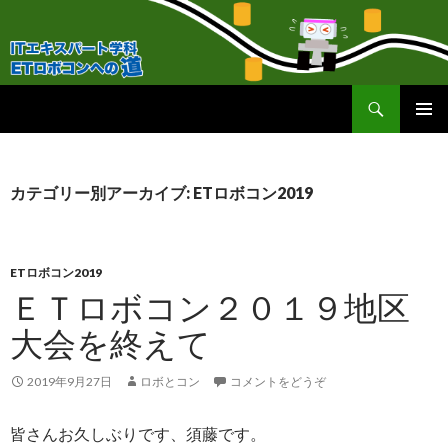
検
ＥＴロボコンへの道！
索
コ
メインメ
ン
ニュー
テ
ン
カテゴリー別アーカイブ: ETロボコン2019
ツ
へ
移
動
ETロボコン2019
ＥＴロボコン２０１９地区
大会を終えて
2019年9月27日
ロボとコン
コメントをどうぞ
皆さんお久しぶりです、須藤です。