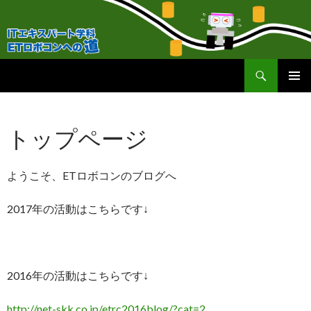
検
ＥＴロボコンへの道！
索
コ
メインメ
ン
ニュー
テ
トップページ
ン
ツ
へ
ようこそ、ETロボコンのブログへ
移
動
2017年の活動はこちらです↓
2016年の活動はこちらです↓
http://net-skk.co.jp/etrc2016blog/?cat=2