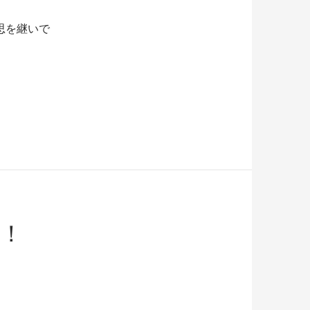
思を継いで
！！