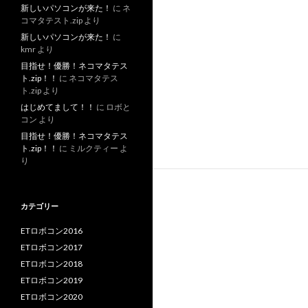
新しいパソコンが来た！
に
ネ
コマタテスト.zip
より
新しいパソコンが来た！
に
kmr
より
目指せ！優勝！ネコマタテス
ト.zip！！
に
ネコマタテス
ト.zip
より
はじめてまして！！
に
ロボと
コン
より
目指せ！優勝！ネコマタテス
ト.zip！！
に
ミルクティー
よ
り
カテゴリー
ETロボコン2016
ETロボコン2017
ETロボコン2018
ETロボコン2019
ETロボコン2020