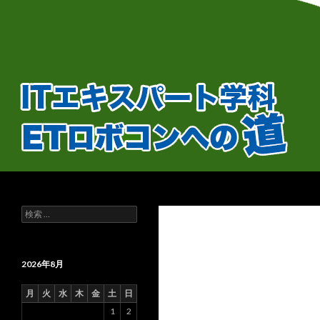
検
ＥＴロボコンへの道！
索
検
索
:
2026年8月
月
火
水
木
金
土
日
1
2