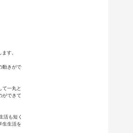
します。
の動きがで
して一丸と
のができて
生活も短く
学生生活を