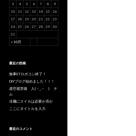
3
4
5
6
7
8
9
10
11
12
13
14
15
16
17
18
19
20
21
22
23
24
25
26
27
28
29
30
31
« 10月
最近の投稿
無事ETロボコン終了！
DIYブログ始めました！！！
虚空蔵菩薩 人(－_－ ) ナ
ム
冷麺にスイカは必要か否か
ここにタイトルを入力
最近のコメント