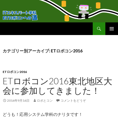
検
ＥＴロボコンへの道！
索
コ
メインメ
ン
ニュー
テ
ン
カテゴリー別アーカイブ: ETロボコン2016
ツ
へ
移
動
ETロボコン2016
ETロボコン2016東北地区大
会に参加してきました！
2016年9月16日
ロボとコン
コメントをどうぞ
どうも！応用システム学科のナリタです！