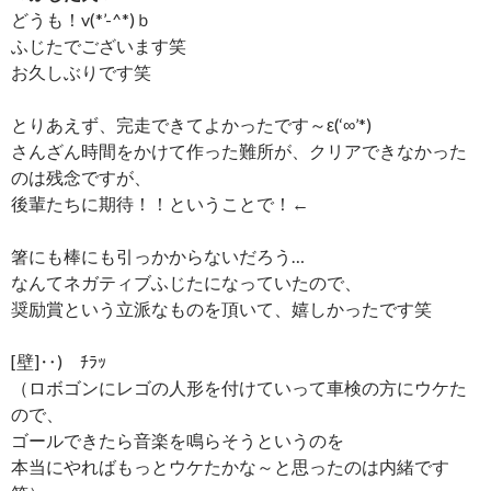
どうも！v(*’-^*)ｂ
ふじたでございます笑
お久しぶりです笑
とりあえず、完走できてよかったです～ε(‘∞’*)
さんざん時間をかけて作った難所が、クリアできなかった
のは残念ですが、
後輩たちに期待！！ということで！←
箸にも棒にも引っかからないだろう…
なんてネガティブふじたになっていたので、
奨励賞という立派なものを頂いて、嬉しかったです笑
[壁]‥) ﾁﾗｯ
（ロボゴンにレゴの人形を付けていって車検の方にウケた
ので、
ゴールできたら音楽を鳴らそうというのを
本当にやればもっとウケたかな～と思ったのは内緒です