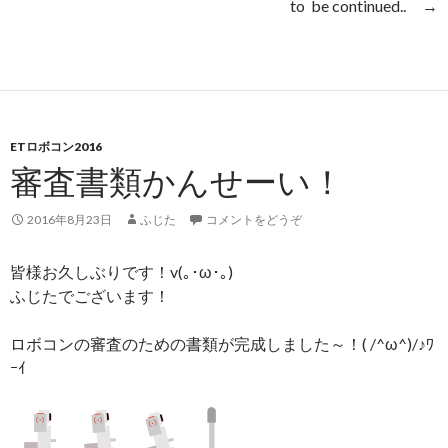
to be continued.. →
ETロボコン2016
審査書類かんせーい！
2016年8月23日
ふじた
コメントをどうぞ
皆様お久しぶりです！v(｡･ω･｡)
ふじたでございます！
ロボコンの審査のための書類が完成しました～！( /^ω^)/♪ﾜ
ｰｲ