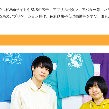
オフィス・サービスコース
公務員学科/公務員速修学科
いるWebサイトやSNSの広告、アプリのボタン、アバター等、
公務員学科【 1年制コース・2年制コー
する為のアプリケーション操作、色彩効果や心理効果等を学び、誰も
ス 】