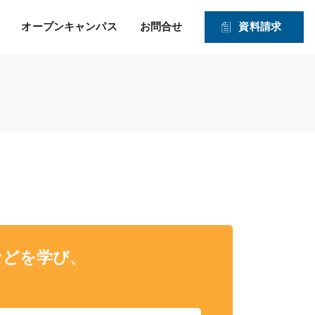
オープンキャンパス
お問合せ
資料請求
就職！ そして、その先の
力強い就職サポートのヒミツ
入学資格
1・2年生対象オープンキャンパス
未来を見つめたサポー
2026年度 募集学科・コース
ト！
就職実績
願書受付期間および入試日程
体験実習
情報公開
高度IT学科（大学併修）【４年制】
入学手続きの流れ
申込方法
ITエキスパート学科
ITエンジニアコース
ITドローンエンジニアコース
デジタルクリエイターコース
などを学び、
総合ビジネス学科
医療事務・メディカルスタッフコース
登録販売者コース