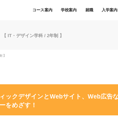
コース案内
学校案内
就職
入学案内
【 IT・デザイン学科 / 2年制 】
Ｓ.Ｋ.Ｋ.の５つの魅力
希望の職種・企業への
募集学科
通常のオープンキャンパス
就職を徹底サポート！
2027年度 募集学科・コース
就職サポートシステム
出願書類
オープンキャンパスの流れ
制 】
アクセス
高度IT学科（大学併修）【４年制】
内定者の声
学費等納入時期
参加特典
ITエキスパート学科
各種制度について
オープンキャンパスQ&A
ITエンジニアコース
デジタルクリエイターコース
総合ビジネス学科
ィックデザインとWebサイト、Web広告
eスポーツビジネスコース
新設
ーをめざす！
医療事務・医薬品販売コース
ホテル・ブライダルコース