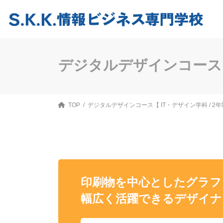
コ
ナ
ン
ビ
テ
ゲ
ン
ー
ツ
シ
へ
ョ
ス
ン
デジタルデザインコース
キ
に
ッ
移
プ
動
TOP
デジタルデザインコース【 IT・デザイン学科 / 2年
印刷物を中心としたグラフ
幅広く活躍できるデザイナ