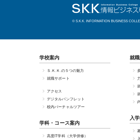
© S.K.K. INFORMATION BUSINESS COLL
学校案内
就職
Ｓ.Ｋ.Ｋ.の５つの魅力
就職サポート
アクセス
デジタルパンフレット
校内バーチャルツアー
入学
学科・コース案内
高度IT学科（大学併修）