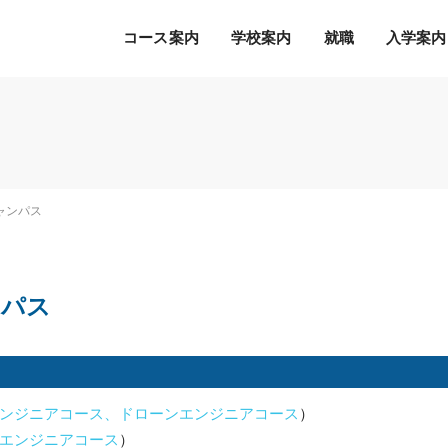
コース案内
学校案内
就職
入学案内
Ｓ.Ｋ.Ｋ.の５つの魅力
希望の職種・企業への
募集学科
通常のオープンキャンパス
就職を徹底サポート！
2027年度 募集学科・コース
就職サポートシステム
出願書類
オープンキャンパスの流れ
キャンパス
アクセス
高度IT学科（大学併修）【４年制】
内定者の声
学費等納入時期
参加特典
ITエキスパート学科
各種制度について
オープンキャンパスQ&A
ITエンジニアコース
ンパス
デジタルクリエイターコース
総合ビジネス学科
eスポーツビジネスコース
新設
医療事務・医薬品販売コース
ンジニアコース、ドローンエンジニアコース
）
ホテル・ブライダルコース
エンジニアコース
）