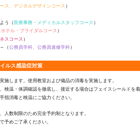
オフィス・サービスコース
コース、デジタルデザインコース
）
公務員学科/公務員速修学科
公務員学科【 1年制コース・2年制コー
よう（
医療事務・メディカルスタッフコース
）
ス 】
（
ホテル・ブライダルコース
）
ネスコース
）
～（
公務員学科、公務員速修学科
）
ウイルス感染症対策
実施します。使用教室および備品の消毒を実施します。
、検温・体調確認を徹底し、接近する場合はフェイスシールドを
手指消毒と検温にご協力ください。
、人数制限のため完全予約制となります。
で予めご了承ください。