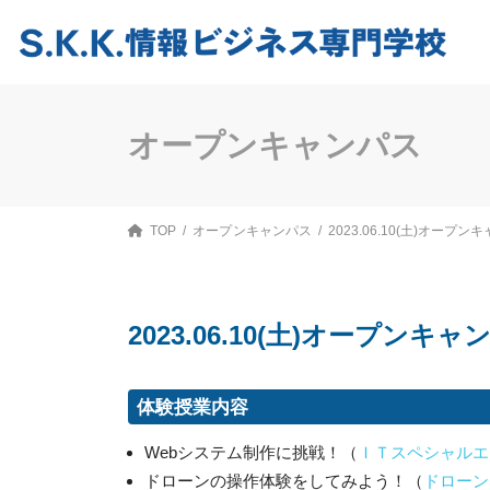
コ
ナ
ン
ビ
テ
ゲ
ン
ー
ツ
シ
へ
ョ
ス
ン
オープンキャンパス
キ
に
ッ
移
プ
動
TOP
オープンキャンパス
2023.06.10(土)オープン
2023.06.10(土)オープンキャ
体験授業内容
Webシステム制作に挑戦！（
ＩＴスペシャルエ
ドローンの操作体験をしてみよう！（
ドローン