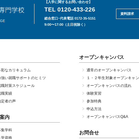
【入学に関するお問い合わせ】
TEL 0120-433-226
資料請求
総合窓口･代表電話 0172-35-5151
EGE
9:00〜17:00（土日祝除く）
オープンキャンパス
多彩なカリキュラム
通常のオープンキャンパス
力強い就職サポートのヒミツ
１・２年生対象オープンキャ
就職対策スケジュール
オープンキャンパスの流れ
就職実績
体験実習
内定者の声
参加特典
申込方法
案内
オープンキャンパスQ&A
募集学科
お問合せ
入学資格