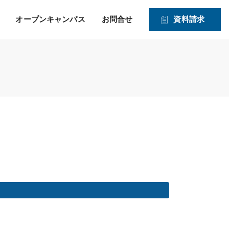
オープンキャンパス
お問合せ
資料請求
就職！ そして、その先の
力強い就職サポートのヒミツ
入学資格
1・2年生対象オープンキャンパス
未来を見つめたサポー
2026年度 募集学科・コース
ト！
就職実績
願書受付期間および入試日程
体験実習
情報公開
高度IT学科（大学併修）【４年制】
入学手続きの流れ
申込方法
ITエキスパート学科
ITエンジニアコース
ITドローンエンジニアコース
デジタルクリエイターコース
総合ビジネス学科
医療事務・メディカルスタッフコース
登録販売者コース