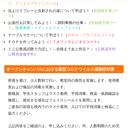
ス、デジタルデザインコース
）
虫よけスプレーと虫刺されの薬について学ぼう！（
登録販売者コー
ス
）
お薬代を計算してみよう！ ～調剤事務の仕事～（
登録販売者コー
ス
、
医療事務・メディカルスタッフコース
）
テーブルマナーについて学ぼう！（
ホテル・ブライダルコース
）
ＰＯＰを作ってみよう（
ＩＴオフィスビジネスコース
）
ミニ公務員試験で力試し！～合格まであと何点？～（
公務員学科、
公務員速修学科
）
オープンキャンパスにおける新型コロナウイルス感染症対策
密接を避け、少人数制で行い、教室内の換気を実施します。使用教
室および備品の消毒を実施します。
教職員、学生スタッフはマスク着用、手指消毒、検温・体調確認を
徹底し、接近する場合はフェイスシールドを着用します。
ご参加の皆様も校内でのマスク着用、入口での手指消毒と検温にご
協力ください。
上記内容をご確認の上、申し込みください。尚、人数制限のため完