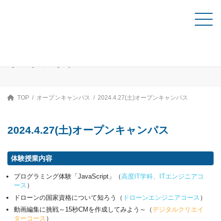
コ
ナ
ン
ビ
テ
ゲ
資料請求
ン
ー
ツ
シ
へ
ョ
ス
ン
オープンキャンパス
キ
に
ッ
移
プ
動
TOP
オープンキャンパス
2024.4.27(土)オープンキャンパス
2024.4.27(土)オープンキャンパス
体験授業内容
プログラミング体験「JavaScript」（
高度IT学科、ITエンジニアコ
ース
）
ドローンの国家資格について知ろう（
ドローンエンジニアコース
）
動画編集に挑戦～15秒CMを作成してみよう～（
デジタルクリエイ
ターコース
）