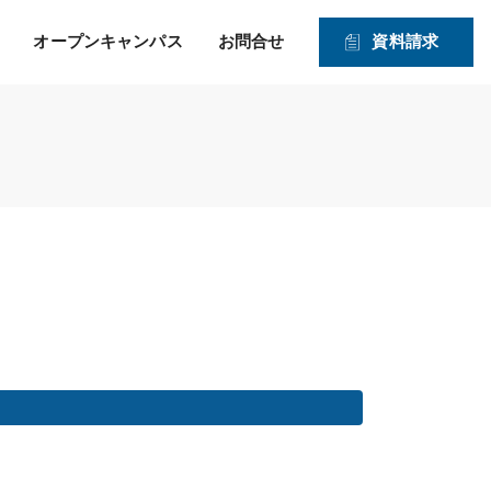
オープンキャンパス
お問合せ
資料請求
就職！ そして、その先の
力強い就職サポートのヒミツ
入学資格
1・2年生対象オープンキャンパス
未来を見つめたサポー
2026年度 募集学科・コース
ト！
就職実績
願書受付期間および入試日程
体験実習
情報公開
高度IT学科（大学併修）【４年制】
入学手続きの流れ
申込方法
ITエキスパート学科
ITエンジニアコース
ITドローンエンジニアコース
デジタルクリエイターコース
総合ビジネス学科
医療事務・メディカルスタッフコース
登録販売者コース