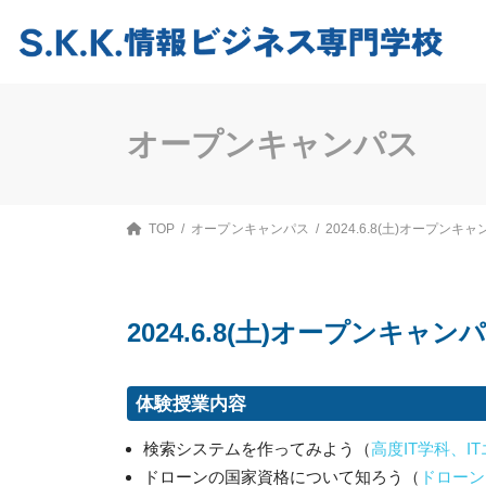
コ
ナ
ン
ビ
テ
ゲ
ン
ー
ツ
シ
へ
ョ
ス
ン
オープンキャンパス
キ
に
ッ
移
プ
動
TOP
オープンキャンパス
2024.6.8(土)オープンキ
2024.6.8(土)オープンキャン
体験授業内容
検索システムを作ってみよう（
高度IT学科、I
ドローンの国家資格について知ろう（
ドローン