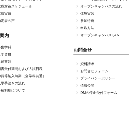
就職対策スケジュール
オープンキャンパスの流れ
就職実績
体験実習
内定者の声
参加特典
申込方法
案内
オープンキャンパスQ&A
募集学科
お問合せ
入学資格
出願書類
資料請求
願書受付期間および入試日程
お問合せフォーム
学費等納入時期（全学科共通）
プライバシーポリシー
入学手続きの流れ
情報公開
各種制度について
DMの停止受付フォーム