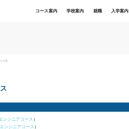
コース案内
学校案内
就職
入学案内
Ｓ.Ｋ.Ｋ.の５つの魅力
希望の職種・企業への
募集学科
通常のオープンキャンパス
就職を徹底サポート！
2027年度 募集学科・コース
就職サポートシステム
出願書類
オープンキャンパスの流れ
ャンパス
アクセス
高度IT学科（大学併修）【４年制】
内定者の声
学費等納入時期
参加特典
ITエキスパート学科
各種制度について
オープンキャンパスQ&A
ITエンジニアコース
パス
デジタルクリエイターコース
総合ビジネス学科
eスポーツビジネスコース
新設
医療事務・医薬品販売コース
Tエンジニアコース
）
ホテル・ブライダルコース
エンジニアコース
）