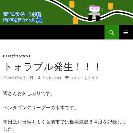
検
ＥＴロボコンへの道！
索
コ
メインメ
ン
ニュー
テ
ン
ETロボコン2021
ツ
トォラブル発生！！！
へ
移
2021年6月11日
PENTAGON
コメントをどうぞ
動
皆さんお久しぶりです。
ペンタゴンのリーダーの水木です。
本日はお日柄もよく弘前市では最高気温３４度を記録しま
した。