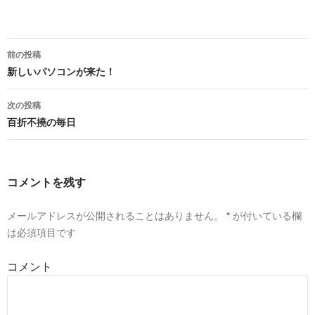
前の投稿
投
新しいパソコンが来た！
稿
ナ
ビ
ゲ
次の投稿
ー
百折不撓の毎日
シ
ョ
ン
コメントを残す
メールアドレスが公開されることはありません。
*
が付いている欄
は必須項目です
コメント