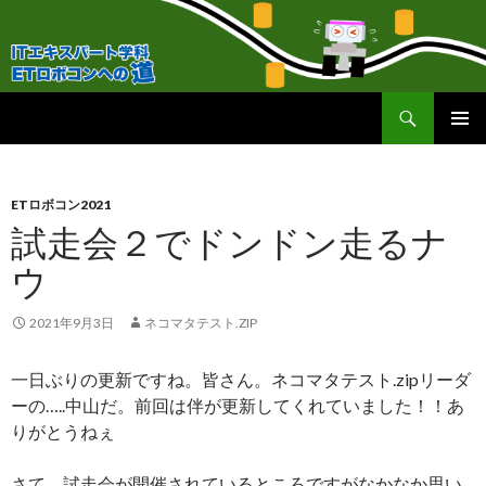
検
ＥＴロボコンへの道！
索
コ
メインメ
ン
ニュー
テ
ン
ETロボコン2021
ツ
試走会２でドンドン走るナ
へ
ウ
移
動
2021年9月3日
ネコマタテスト.ZIP
一日ぶりの更新ですね。皆さん。ネコマタテスト.zipリーダ
ーの…..中山だ。前回は伴が更新してくれていました！！あ
りがとうねぇ
さて、試走会が開催されているところですがなかなか思い