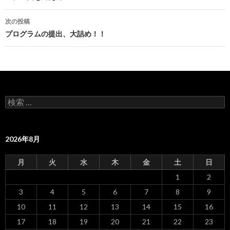
稿
ナ
ビ
ゲ
次の投稿
ー
プログラムの提出、大詰め！！
シ
ョ
ン
検
索
:
2026年8月
月
火
水
木
金
土
日
1
2
3
4
5
6
7
8
9
10
11
12
13
14
15
16
17
18
19
20
21
22
23