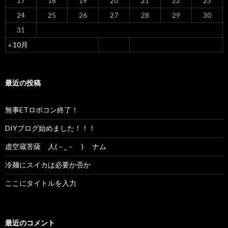
17
18
19
20
21
22
23
24
25
26
27
28
29
30
31
« 10月
最近の投稿
無事ETロボコン終了！
DIYブログ始めました！！！
虚空蔵菩薩 人(－_－ ) ナム
冷麺にスイカは必要か否か
ここにタイトルを入力
最近のコメント