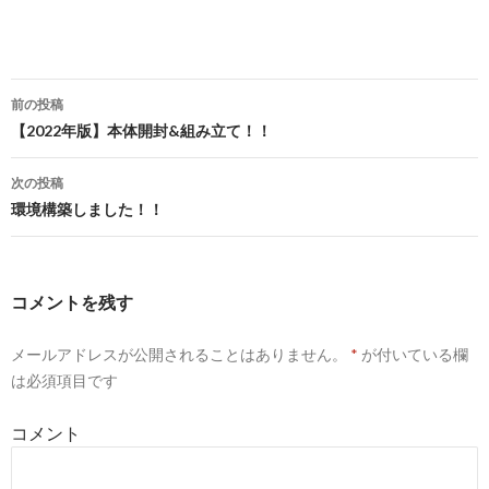
前の投稿
投
【2022年版】本体開封&組み立て！！
稿
ナ
ビ
ゲ
次の投稿
ー
環境構築しました！！
シ
ョ
ン
コメントを残す
メールアドレスが公開されることはありません。
*
が付いている欄
は必須項目です
コメント