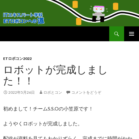
検
ＥＴロボコンへの道！
索
コ
メインメ
ン
ニュー
テ
ン
ETロボコン2022
ツ
ロボットが完成しまし
へ
た！！
移
動
2022年5月26日
ロボとコン
コメントをどうぞ
初めまして！チームS.S.Oの小笠原です！
ようやくロボットが完成しました。
配線が資料を見てもわかりずらく、完成までに時間がかか